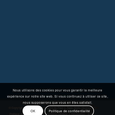
Nous utilisons des cookies pour vous garantir la meilleure
expérience sur notre site web. Si vous continuez à utiliser ce site,
nous supposerons que vous en êtes satisfait.
© Copyright - Clinique Saint Vincent de Paul | Tous droits réservés |
OK
Politique de confidentialité
Politique de Confidentialité
|
Mentions Légales
| Réalisation : 3LIE