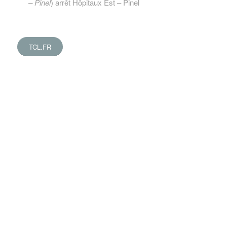
– Pinel
) arrêt Hôpitaux Est – Pinel
TCL.FR