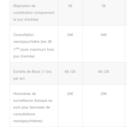
Majoration de
5€
5€
coordination (uniquement
le jour d’entrée)
Consultation
34€
34€
neuropsychiatre (les 28
ers
1
jours maximum hors
jour d’entrée)
Echelle de Beck (1 fois
69.12€
69.12€
par an)
Honoraires de
23€
23€
surveillance (lorsque ne
sont plus facturées de
consultations
neuropsychiatres)